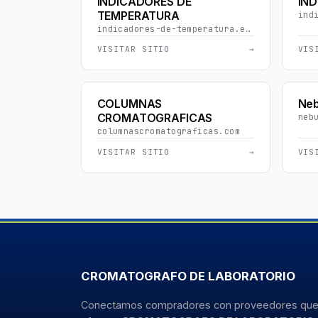
INDICADORES DE
IND
TEMPERATURA
indicadores-de-temperatura.equipo-materialdelaboratorio.com
VISITAR SITIO
→
VIS
COLUMNAS
Neb
CROMATOGRAFICAS
columnascromatograficas.com
VISITAR SITIO
→
VIS
CROMATOGRAFO DE LABORATORIO
Conectamos compradores con proveedores qu