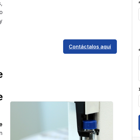
,
o
y
Contáctalos aquí
e
e
e
n