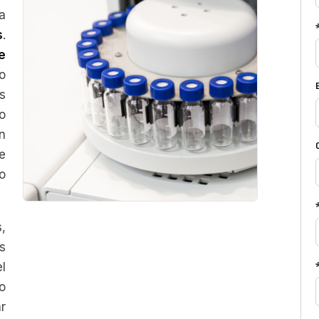
a
s
.
e
o
s
o
n
e
o
,
s
l
o
r