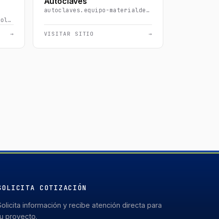
Autoclaves
autoclaves.equipo-materialdelaboratorio.com
espectrofotometria-ultravioleta-visible.equipo-materialdelaboratorio.com
→
VISITAR SITIO
→
SOLICITA COTIZACIÓN
Solicita información y recibe atención directa para
tu proyecto.