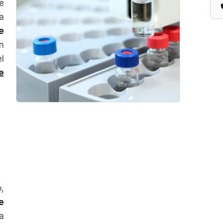
e
a
e
n
l
e
,
e
a