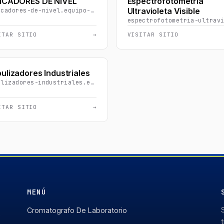
ICADORES DE NIVEL
Espectrofotometría
Ultravioleta Visible
indicadores-de-nivel.equipo-materialdelaboratorio.com
ITAR SITIO
→
VISITAR SITIO
ulizadores Industriales
nebulizadores-industriales.equipo-materialdelaboratorio.com
ITAR SITIO
→
MENÚ
Cromatografo De Laboratorio
e