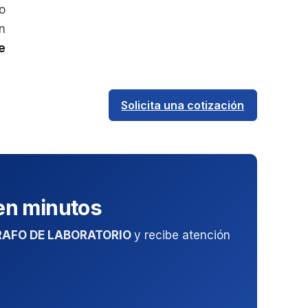
o
n
e
.
Solicita una cotización
 en minutos
AFO DE LABORATORIO
y recibe atención