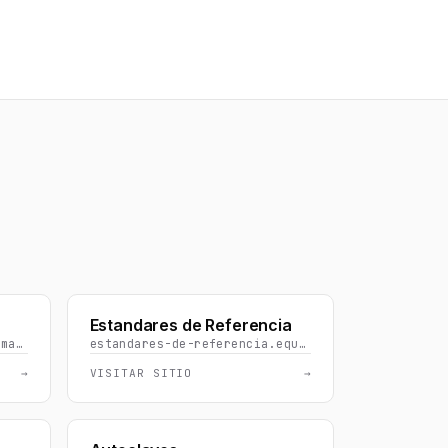
S
Estandares de Referencia
espectrofotometros.equipo-materialdelaboratorio.com
estandares-de-referencia.equipo-materialdelaboratorio.com
→
VISITAR SITIO
→